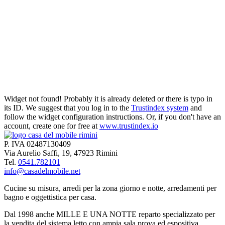
Camera CinquePuntoZero
Camera in legno massello
Widget not found! Probably it is already deleted or there is typo in
its ID. We suggest that you log in to the
Trustindex system
and
Armadio ponte matrimoniale
follow the widget configuration instructions. Or, if you don't have an
account, create one for free at
www.trustindex.io
P. IVA 02487130409
Via Aurelio Saffi, 19, 47923 Rimini
Tel.
0541.782101
info@casadelmobile.net
Cucine su misura, arredi per la zona giorno e notte, arredamenti per
bagno e oggettistica per casa.
Dal 1998 anche MILLE E UNA NOTTE reparto specializzato per
la vendita del sistema letto con ampia sala prova ed espositiva