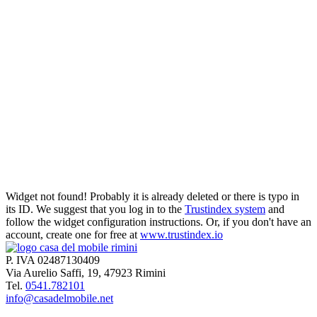
Programma Modulo
La zona living in legno massello
Programma CinquePuntoZero
Widget not found! Probably it is already deleted or there is typo in
its ID. We suggest that you log in to the
Trustindex system
and
Madie Horizon
follow the widget configuration instructions. Or, if you don't have an
account, create one for free at
www.trustindex.io
P. IVA 02487130409
Via Aurelio Saffi, 19, 47923 Rimini
Tel.
0541.782101
info@casadelmobile.net