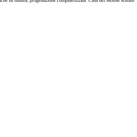
e anche su misura, progettazione computerizzata Casa del Mobile Rimini