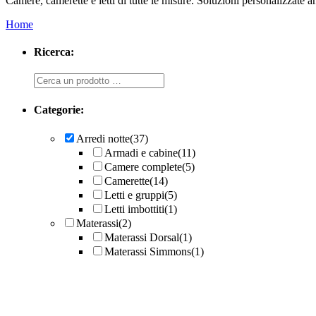
Camere, camerette e letti di tutte le misure. Soluzioni personalizzat
Home
Ricerca:
Ricerca
Categorie:
Arredi notte
(37)
Armadi e cabine
(11)
Camere complete
(5)
Camerette
(14)
Letti e gruppi
(5)
Letti imbottiti
(1)
Materassi
(2)
Materassi Dorsal
(1)
Materassi Simmons
(1)