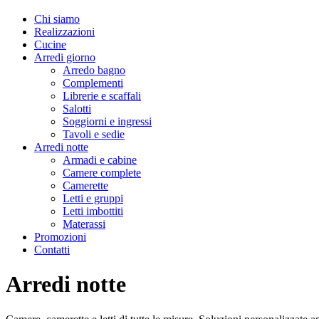
Chi siamo
Realizzazioni
Cucine
Arredi giorno
Arredo bagno
Complementi
Librerie e scaffali
Salotti
Soggiorni e ingressi
Tavoli e sedie
Arredi notte
Armadi e cabine
Camere complete
Camerette
Letti e gruppi
Letti imbottiti
Materassi
Promozioni
Contatti
Arredi notte