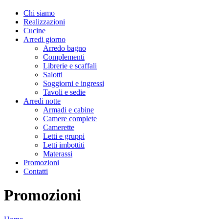
Chi siamo
Realizzazioni
Cucine
Arredi giorno
Arredo bagno
Complementi
Librerie e scaffali
Salotti
Soggiorni e ingressi
Tavoli e sedie
Arredi notte
Armadi e cabine
Camere complete
Camerette
Letti e gruppi
Letti imbottiti
Materassi
Promozioni
Contatti
Promozioni