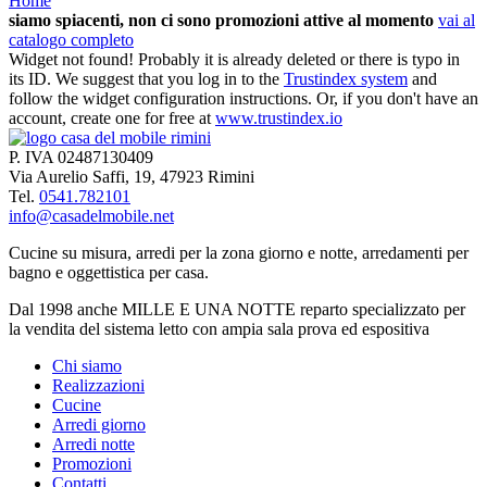
Home
siamo spiacenti, non ci sono promozioni attive al momento
vai al
catalogo completo
Widget not found! Probably it is already deleted or there is typo in
its ID. We suggest that you log in to the
Trustindex system
and
follow the widget configuration instructions. Or, if you don't have an
account, create one for free at
www.trustindex.io
P. IVA 02487130409
Via Aurelio Saffi, 19, 47923 Rimini
Tel.
0541.782101
info@casadelmobile.net
Cucine su misura, arredi per la zona giorno e notte, arredamenti per
bagno e oggettistica per casa.
Dal 1998 anche MILLE E UNA NOTTE reparto specializzato per
la vendita del sistema letto con ampia sala prova ed espositiva
Chi siamo
Realizzazioni
Cucine
Arredi giorno
Arredi notte
Promozioni
Contatti