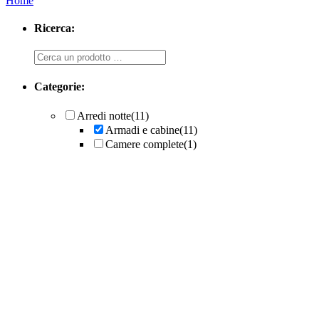
Home
Ricerca:
Ricerca
Categorie:
Arredi notte
(11)
Armadi e cabine
(11)
Camere complete
(1)
Armadi su misura
Armadio Vertigo Visual