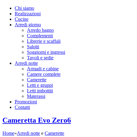
Chi siamo
Realizzazioni
Cucine
Arredi giorno
Arredo bagno
Complementi
Librerie e scaffali
Salotti
Soggiorni e ingressi
Tavoli e sedie
Arredi notte
Armadi e cabine
Camere complete
Camerette
Letti e gruppi
Letti imbottiti
Materassi
Promozioni
Contatti
Cameretta Evo Zero6
Home
»
Arredi notte
e
Camerette