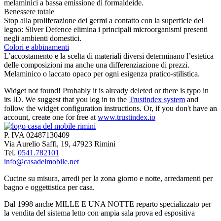
melaminici a bassa emissione di formaldeide.
Benessere totale
Stop alla proliferazione dei germi a contatto con la superficie del
legno: Silver Defence elimina i principali microorganismi presenti
negli ambienti domestici.
Colori e abbinamenti
L’accostamento e la scelta di materiali diversi determinano l’estetica
delle composizioni ma anche una differenziazione di prezzi.
Melaminico o laccato opaco per ogni esigenza pratico-stilistica.
Widget not found! Probably it is already deleted or there is typo in
its ID. We suggest that you log in to the
Trustindex system
and
follow the widget configuration instructions. Or, if you don't have an
account, create one for free at
www.trustindex.io
P. IVA 02487130409
Via Aurelio Saffi, 19, 47923 Rimini
Tel.
0541.782101
info@casadelmobile.net
Cucine su misura, arredi per la zona giorno e notte, arredamenti per
bagno e oggettistica per casa.
Dal 1998 anche MILLE E UNA NOTTE reparto specializzato per
la vendita del sistema letto con ampia sala prova ed espositiva