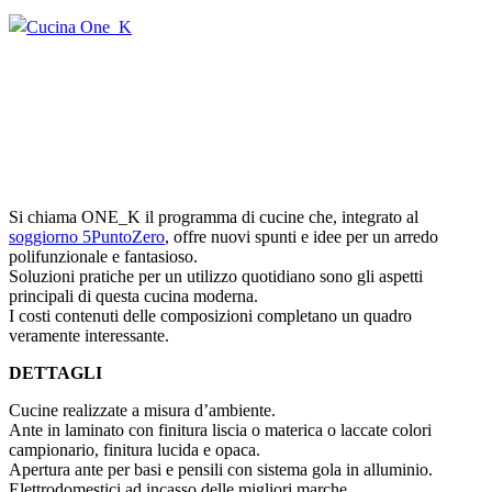
Si chiama ONE_K il programma di cucine che, integrato al
soggiorno 5PuntoZero
, offre nuovi spunti e idee per un arredo
polifunzionale e fantasioso.
Soluzioni pratiche per un utilizzo quotidiano sono gli aspetti
principali di questa cucina moderna.
I costi contenuti delle composizioni completano un quadro
veramente interessante.
DETTAGLI
Cucine realizzate a misura d’ambiente.
Ante in laminato con finitura liscia o materica o laccate colori
campionario, finitura lucida e opaca.
Apertura ante per basi e pensili con sistema gola in alluminio.
Elettrodomestici ad incasso delle migliori marche.