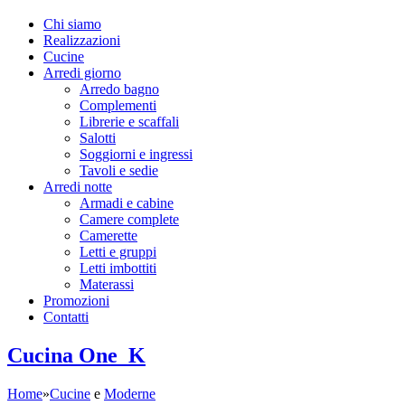
Chi siamo
Realizzazioni
Cucine
Arredi giorno
Arredo bagno
Complementi
Librerie e scaffali
Salotti
Soggiorni e ingressi
Tavoli e sedie
Arredi notte
Armadi e cabine
Camere complete
Camerette
Letti e gruppi
Letti imbottiti
Materassi
Promozioni
Contatti
Cucina One_K
Home
»
Cucine
e
Moderne