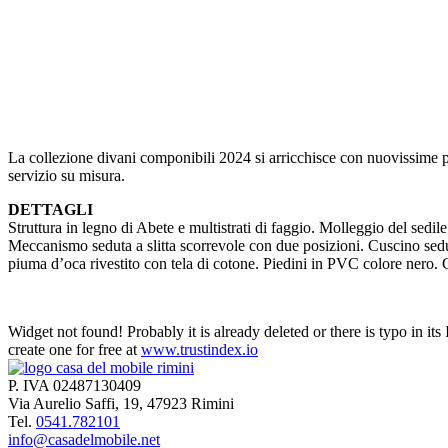
La collezione divani componibili 2024 si arricchisce con nuovissime pos
servizio su misura.
DETTAGLI
Struttura in legno di Abete e multistrati di faggio. Molleggio del sedile c
Meccanismo seduta a slitta scorrevole con due posizioni. Cuscino sedut
piuma d’oca rivestito con tela di cotone. Piedini in PVC colore nero.
Widget not found! Probably it is already deleted or there is typo in its
create one for free at
www.trustindex.io
P. IVA 02487130409
Via Aurelio Saffi, 19, 47923 Rimini
Tel.
0541.782101
info@casadelmobile.net