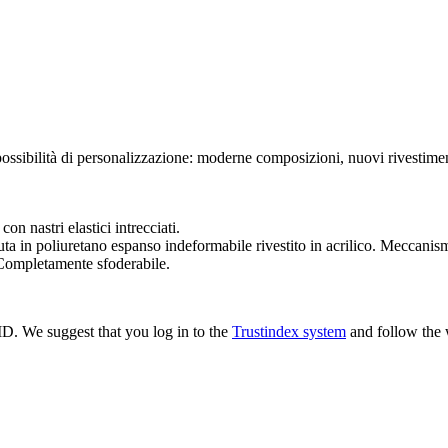
sibilità di personalizzazione: moderne composizioni, nuovi rivestimenti 
on nastri elastici intrecciati.
a in poliuretano espanso indeformabile rivestito in acrilico. Meccanism
 Completamente sfoderabile.
 ID. We suggest that you log in to the
Trustindex system
and follow the w