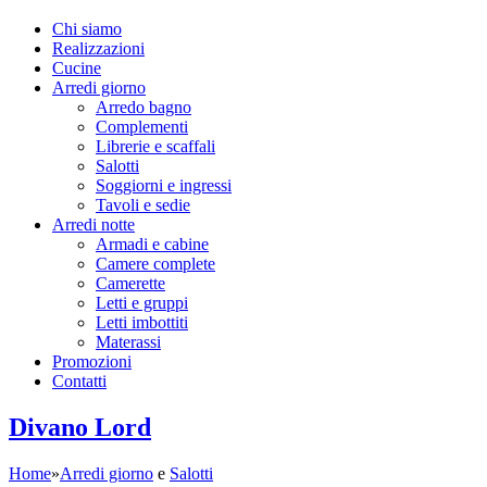
Chi siamo
Realizzazioni
Cucine
Arredi giorno
Arredo bagno
Complementi
Librerie e scaffali
Salotti
Soggiorni e ingressi
Tavoli e sedie
Arredi notte
Armadi e cabine
Camere complete
Camerette
Letti e gruppi
Letti imbottiti
Materassi
Promozioni
Contatti
Divano Lord
Home
»
Arredi giorno
e
Salotti