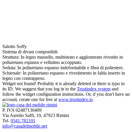
Salotto Soffy
Sistema di divani componibili
Struttura: In legno massello, multistrato e agglomerato rivestito in
poliuretano espanso e vellutino accoppiato.
Seduta: In poliuretano espanso indeformabile e fibra di poliestere.
Schienale: In poliuretano espanso e rivestimento in falda inserto in
legno con contrappeso.
Widget not found! Probably it is already deleted or there is typo in
its ID. We suggest that you log in to the
Trustindex system
and
follow the widget configuration instructions. Or, if you don't have an
account, create one for free at
www.trustindex.io
P. IVA 02487130409
Via Aurelio Saffi, 19, 47923 Rimini
Tel.
0541.782101
info@casadelmobile.net