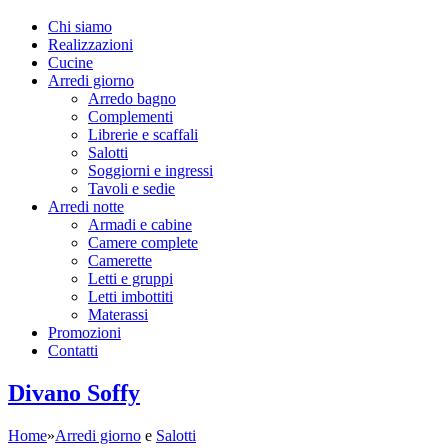
Chi siamo
Realizzazioni
Cucine
Arredi giorno
Arredo bagno
Complementi
Librerie e scaffali
Salotti
Soggiorni e ingressi
Tavoli e sedie
Arredi notte
Armadi e cabine
Camere complete
Camerette
Letti e gruppi
Letti imbottiti
Materassi
Promozioni
Contatti
Divano Soffy
Home
»
Arredi giorno
e
Salotti