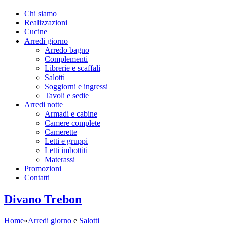
Chi siamo
Realizzazioni
Cucine
Arredi giorno
Arredo bagno
Complementi
Librerie e scaffali
Salotti
Soggiorni e ingressi
Tavoli e sedie
Arredi notte
Armadi e cabine
Camere complete
Camerette
Letti e gruppi
Letti imbottiti
Materassi
Promozioni
Contatti
Divano Trebon
Home
»
Arredi giorno
e
Salotti