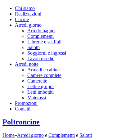
Chi siamo
Realizzazioni
Cucine
Arredi giorno
Arredo bagno
Complementi
Librerie e scaffali
Salotti
Soggiorni e ingressi
Tavoli e sedie
Arredi notte
Armadi e cabine
Camere complete
Camerette
Letti e gruppi
Letti imbottiti
Materassi
Promozioni
Contatti
Poltroncine
Home
»
Arredi giorno
e
Complementi
e
Salotti