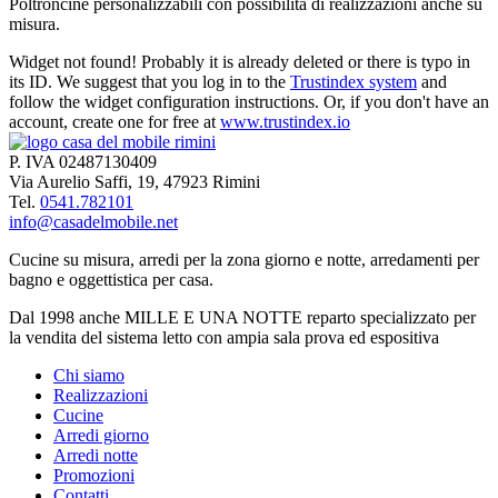
Poltroncine personalizzabili con possibilità di realizzazioni anche su
misura.
Widget not found! Probably it is already deleted or there is typo in
its ID. We suggest that you log in to the
Trustindex system
and
follow the widget configuration instructions. Or, if you don't have an
account, create one for free at
www.trustindex.io
P. IVA 02487130409
Via Aurelio Saffi, 19, 47923 Rimini
Tel.
0541.782101
info@casadelmobile.net
Cucine su misura, arredi per la zona giorno e notte, arredamenti per
bagno e oggettistica per casa.
Dal 1998 anche MILLE E UNA NOTTE reparto specializzato per
la vendita del sistema letto con ampia sala prova ed espositiva
Chi siamo
Realizzazioni
Cucine
Arredi giorno
Arredi notte
Promozioni
Contatti