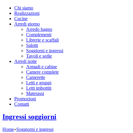
Chi siamo
Realizzazioni
Cucine
Arredi giorno
Arredo bagno
Complementi
Librerie e scaffali
Salotti
Soggiorni e ingressi
Tavoli e sedie
Arredi notte
Armadi e cabine
Camere complete
Camerette
Letti e gruppi
Letti imbottiti
Materassi
Promozioni
Contatti
Ingressi soggiorni
Home
»
Soggiorni e ingressi