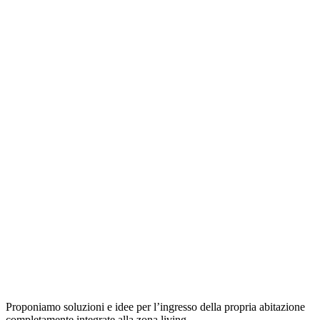
Proponiamo soluzioni e idee per l’ingresso della propria abitazione
completamente integrate alla zona living.