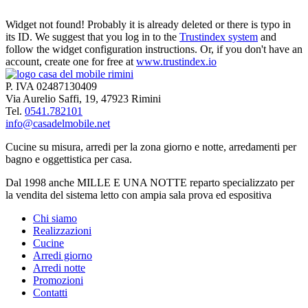
Widget not found! Probably it is already deleted or there is typo in
its ID. We suggest that you log in to the
Trustindex system
and
follow the widget configuration instructions. Or, if you don't have an
account, create one for free at
www.trustindex.io
P. IVA 02487130409
Via Aurelio Saffi, 19, 47923 Rimini
Tel.
0541.782101
info@casadelmobile.net
Cucine su misura, arredi per la zona giorno e notte, arredamenti per
bagno e oggettistica per casa.
Dal 1998 anche MILLE E UNA NOTTE reparto specializzato per
la vendita del sistema letto con ampia sala prova ed espositiva
Chi siamo
Realizzazioni
Cucine
Arredi giorno
Arredi notte
Promozioni
Contatti