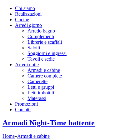
Chi siamo
Realizzazioni
Cucine
Arredi giorno
Arredo bagno
Complementi
Librerie e scaffali
Salotti
Soggiorni e ingressi
Tavoli e sedie
Arredi notte
Armadi e cabine
Camere complete
Camerette
Letti e gruppi
Letti imbottiti
Materassi
Promozioni
Contatti
Armadi Night-Time battente
Home
»
Armadi e cabine